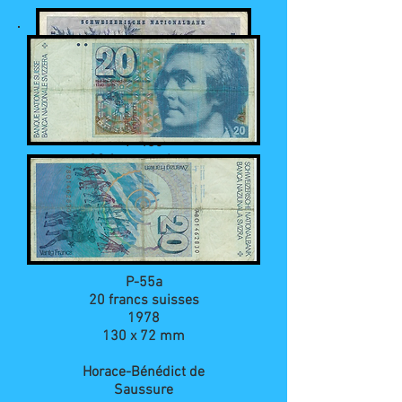
P-46c
20 francs suisses
20.10.1955
155 x 85 mm
Général Guillaume
Henri
P-55a
20 francs suisses
1978
130 x 72 mm
Horace-Bénédict de
Saussure