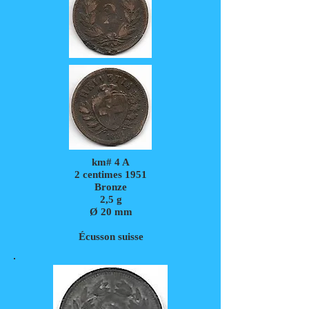
km# 4 A
2 centimes 1951
Bronze
2,5
g
Ø 20 mm
Écusson suisse