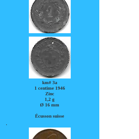
km# 3a
1 centime 1946
Zinc
1,2
g
Ø 16 mm
Écusson suisse