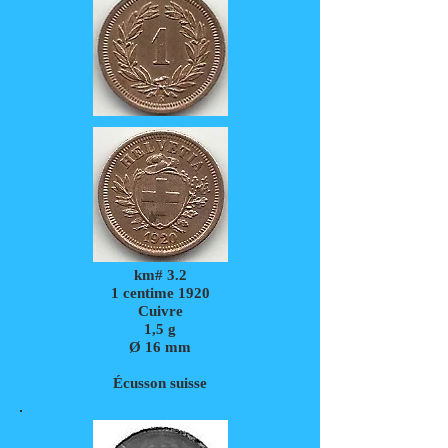
km# 3.2
1 centime 1920
Cuivre
1,5
g
Ø 16 mm
Écusson suisse