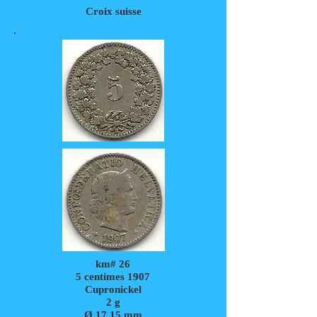
Croix suisse
km# 26
5 centimes 1907
Cupronickel
2
g
Ø 17,15 mm