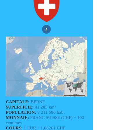
CAPITALE:
BERNE
SUPERFICIE:
41 285 km²
POPULATION:
8 211 680
hab.
MONNAIE:
FRANC SUISSE (CHF) = 100
centimes
COURS:
1 EUR = 1,08261 CHF