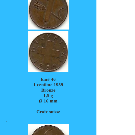
km# 46
1 centime 1959
Bronze
1,5
g
Ø 16 mm
Croix suisse