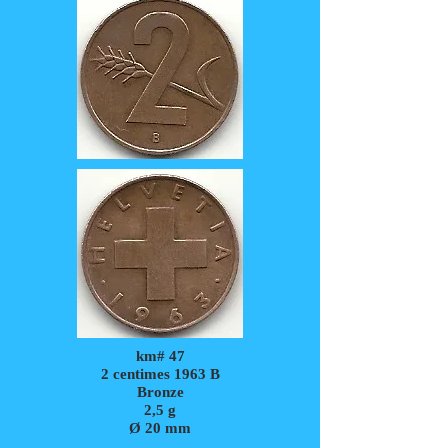
km# 47
2 centimes 1963 B
Bronze
2,5
g
Ø 20 mm