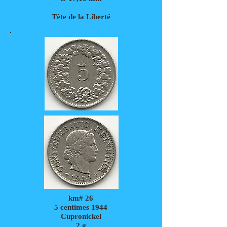
Tête de la Liberté
km# 26
5 centimes 1944
Cupronickel
2
g