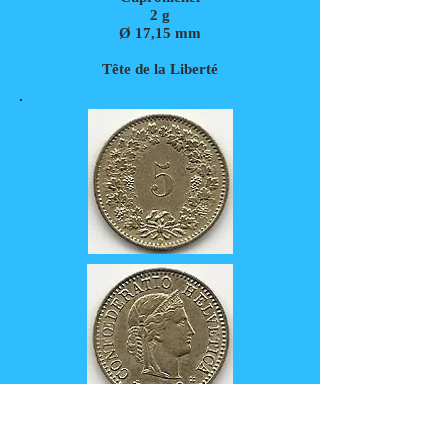
2
g
Ø 17,15 mm
Tête de la Liberté
km# 26c
5 centimes 1993