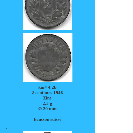
km# 4.2b
2 centimes 1946
Zinc
2,5
g
Ø 20 mm
Écusson suisse