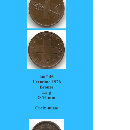
km# 46
1 centime 1978
Bronze
1,5
g
Ø 16 mm
Croix suisse