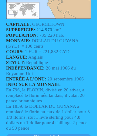
CAPITALE:
GEORGETOWN
SUPERFICIE:
214 970
km²
POPULATION:
735 220 hab.
MONNAIE:
DOLLAR DU GUYANA
(GYD) = 100 cents
COURS:
1 EUR = 221,832 GYD
LANGUE:
Anglais
STATUT:
République
INDÉPENDANCE:
26 mai 1966 du
Royaume-Uni
ENTRÉE A L'ONU:
20 septembre 1966
INFO SUR LA MONNAIE:
En 796, le FLORIN, divisé en 20 stiver, a
remplacé le florin néerlandais, il valait 20
pence britanniques.
En 1839, le DOLLAR DU GUYANA a
remplacé le florin au taux de 1 dollar pour 3
1/8 florins, soit 1 livre sterling pour 4,8
dollars ou 1 dollar pour 4 shillings 2 pence
ou 50 pence.