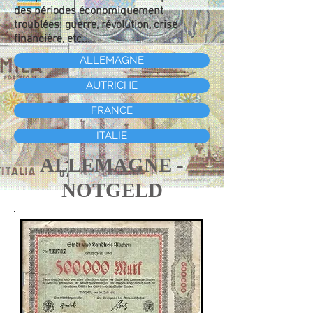
des périodes économiquement
troublées: guerre, révolution, crise
financière, etc...
ALLEMAGNE
AUTRICHE
FRANCE
ITALIE
ALLEMAGNE -
NOTGELD