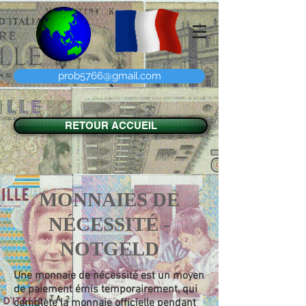
prob5766@gmail.com
RETOUR ACCUEIL
MONNAIES DE
NÉCESSITÉ -
NOTGELD
Une monnaie de nécessité est un moyen
de paiement émis temporairement, qui
complète la monnaie officielle pendant