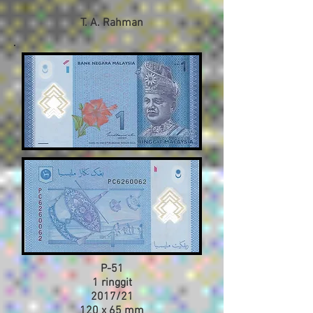
T. A. Rahman
P-51
1 ringgit
2017/21
120 x 65 mm