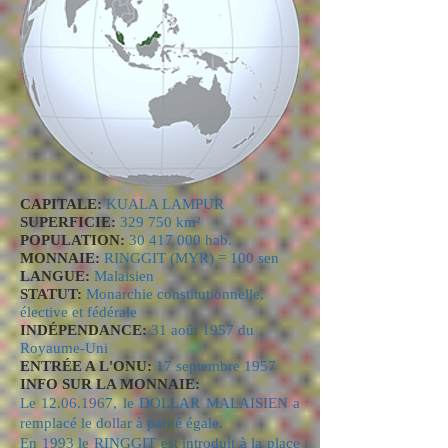
CAPITALE:
KUALA LAMPUR
SUPERFICIE:
329 750 km²
POPULATION:
30 417 000
hab.
MONNAIE:
RINGGIT (MYR) = 100 sen
LANGUE:
Malaisien
STATUT:
Monarchie constitutionnelle,
élective et fédérale
INDÉPENDANCE:
31 août 1957 du
Royaume-Uni
ENTRÉE A L'ONU:
17 septembre 1957
INFO SUR LA MONNAIE:
Le
12.06.1967
, le DOLLAR MALAISIEN a
remplacé le dollar à parité égale.
En 1993 le RINGGIT est introduit à la place