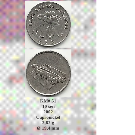
KM# 51
10 sen
2002
Cupronickel
2,82
g
Ø 19,4
mm