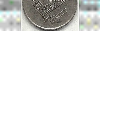
KM# 52
20 sen
2001
Cupronickel
5,65
g
Ø 23,5
mm
Fleur d'hibiscus
Un tepak sirih