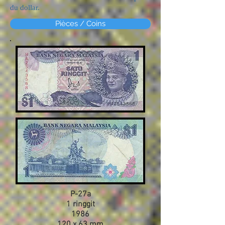
du dollar.
Pièces / Coins
P-27a
1 ringgit
1986
120 x 63 mm