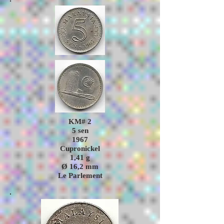
KM# 2
5 sen
1967
Cupronickel
1,41 g
Ø 16,2
mm
Le Parlement