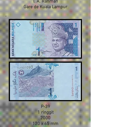
T. A. Rahman
Gare de Kuala Lampur
P-39
1 ringgit
2000
120 x 65 mm