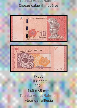
Tuanku Abdul Rahman
Oiseau calao rhinocéros
P-53c
10
ringgit
20
21
140 x 65 mm
Tuanku Abdul Rahman
Fleur de rafflesia