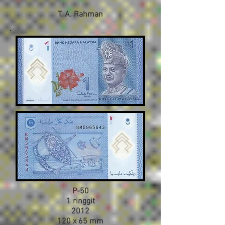
T. A. Rahman
P-50
1 ringgit
2012
120 x 65 mm