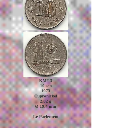
KM# 3
10 sen
1973
Cupronickel
2,82
g
Ø 19,4
mm
Le Parlement