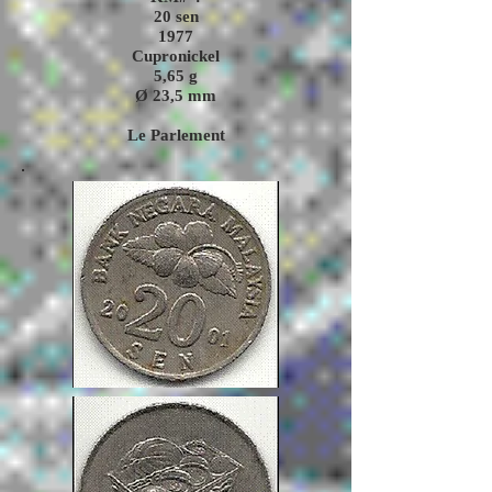
20 sen
1977
Cupronickel
5,65
g
Ø 23,5
mm
Le Parlement