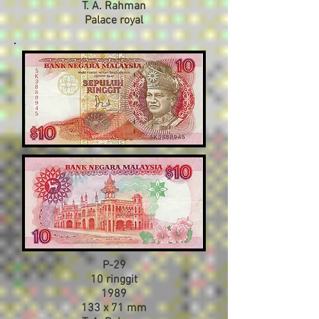
T. A. Rahman
Palace royal
P-29
10 ringgit
1989
133 x 71 mm