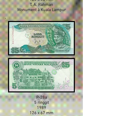
T. A. Rahman
Monument à Kuala Lampur
P-28a
5 ringgit
1989
126 x 67 mm