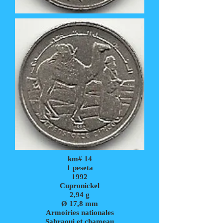
km# 14
1 peseta
1992
Cupronickel
2,94
g
Ø 17,8
mm
Armoiries nationales
Sahraoui et chameau