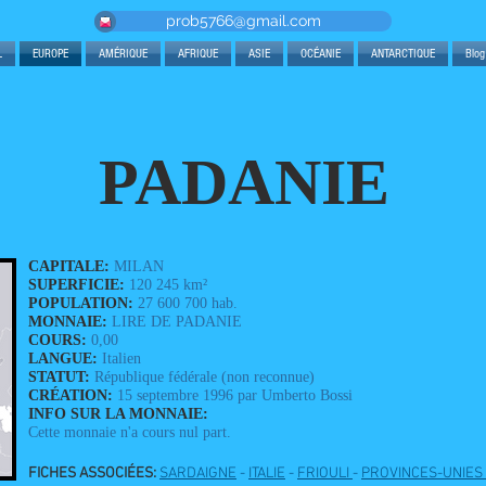
prob5766@gmail.com
L
EUROPE
AMÉRIQUE
AFRIQUE
ASIE
OCÉANIE
ANTARCTIQUE
Blog
PADANIE
CAPITALE:
MILAN
SUPERFICIE:
120 245 km²
POPULATION:
27 600 700 hab.
MONNAIE:
LIRE DE PADANIE
COURS:
0,00
LANGUE:
Italien
STATUT:
République fédérale (non reconnue)
CRÉATION:
15 septembre 1996 par Umberto Bossi
INFO SUR LA MONNAIE:
Cette monnaie n'a cours nul part.
FICHES ASSOCIÉES:
SARDAIGNE
-
ITALIE
-
FRIOULI
-
PROVINCES-UNIES D