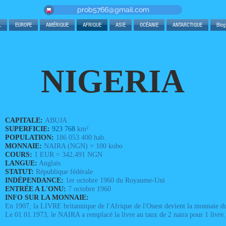
prob5766@gmail.com
L
EUROPE
AMÉRIQUE
AFRIQUE
ASIE
OCÉANIE
ANTARCTIQUE
Blog
NIGERIA
CAPITALE:
ABUJA
SUPERFICIE:
923 768
km²
POPULATION:
186 053 400 hab.
MONNAIE:
NAIRA (NGN) = 100 kobo
COURS:
1 EUR = 342,491 NGN
LANGUE:
Anglais
STATUT:
République fédérale
INDÉPENDANCE:
1er octobre 1960 du Royaume-Uni
ENTRÉE A L'ONU:
7 octobre 1960
INFO SUR LA MONNAIE:
En 1907, la LIVRE britannique de l'Afrique de l'Ouest devient la monnaie d
Le 01.01.1973, le NAIRA a remplacé la livre au taux de 2 naira pour 1 livre.