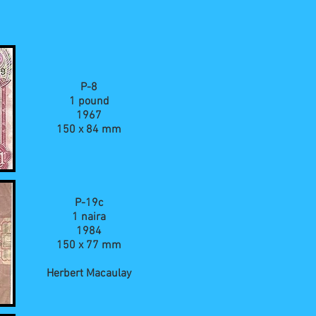
P-8
1 pound
1967
150 x 84 mm
P-19c
1 naira
1984
150 x 77 mm
Herbert Macaulay