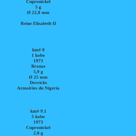
Cupronickel
5
g
Ø 22,8 mm
Reine Elisabeth II
km# 8
1 kobo
1973
Bronze
5,9
g
Ø 25 mm
Derricks
Armoiries du Nigeria
km# 9.1
5 kobo
1973
Cupronickel
2,8
g