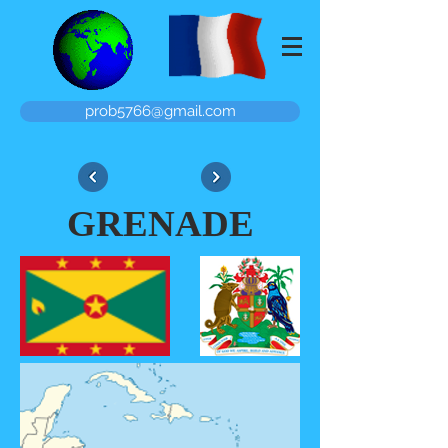
prob5766@gmail.com
GRENADE