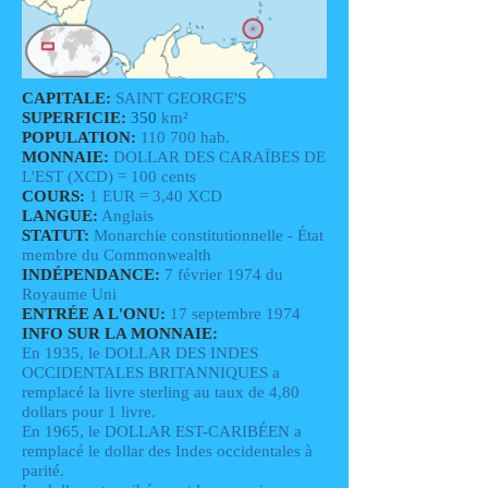
CAPITALE:
SAINT GEORGE'S
SUPERFICIE:
350
km²
POPULATION:
110 700 hab.
MONNAIE:
DOLLAR DES CARAÏBES DE
L'EST (XCD) = 100 cents
COURS:
1 EUR = 3,40 XCD
LANGUE:
Anglais
STATUT:
Monarchie constitutionnelle - État
membre du Commonwealth
INDÉPENDANCE:
7 février 1974 du
Royaume Uni
ENTRÉE A L'ONU:
17 septembre 1974
INFO SUR LA MONNAIE:
En 1935, le DOLLAR DES INDES
OCCIDENTALES BRITANNIQUES a
remplacé la livre sterling au taux de 4,80
dollars pour 1 livre.
En 1965, le DOLLAR EST-CARIBÉEN a
remplacé le dollar des Indes occidentales à
parité.