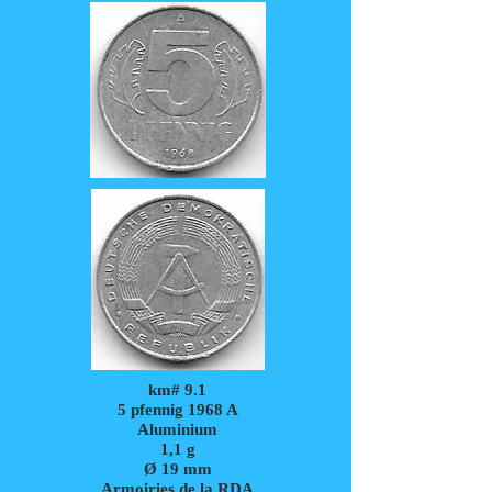
km# 9.1
5 pfennig 1968 A
Aluminium
1,1 g
Ø 19 mm
Armoiries de la RDA