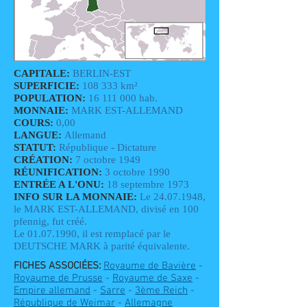
CAPITALE:
BERLIN-EST
SUPERFICIE:
108 333 km²
POPULATION:
16 111 000
hab.
MONNAIE:
MARK EST-ALLEMAND
COURS:
0,00
LANGUE:
Allemand
STATUT:
République - Dictature
CRÉATION:
7 octobre 1949
RÉUNIFICATION:
3 octobre 1990
ENTRÉE A L'ONU:
18 septembre 1973
INFO SUR LA MONNAIE:
Le
24.07.1948
,
le MARK EST-ALLEMAND, divisé en 100
pfennig, fut créé.
Le
01.07.1990
, il est remplacé par le
DEUTSCHE MARK à parité équivalente.
FICHES ASSOCIÉES:
Royaume de Bavière
-
Royaume de Prusse
-
Royaume de Saxe
-
Empire allemand
-
Sarre
-
3ème Reich
-
République de Weimar
-
Allemagne