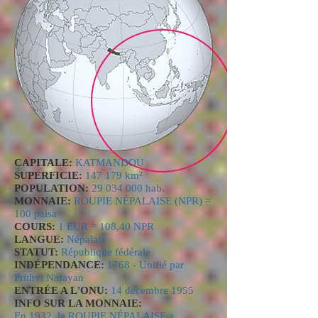
CAPITALE:
KATMANDOU
SUPERFICIE:
147 179 km²
POPULATION:
29 034 000
hab.
MONNAIE:
ROUPIE NÉPALAISE (NPR) =
100 paisa
COURS:
1 EUR = 108,40 NPR
LANGUE:
Népalais
STATUT:
République fédérale
INDÉPENDANCE:
1768 - Unifié par
Prithvi Narayan
ENTRÉE A L'ONU:
14 décembre 1955
INFO SUR LA MONNAIE:
En 1932, la ROUPIE NÉPALAISE a