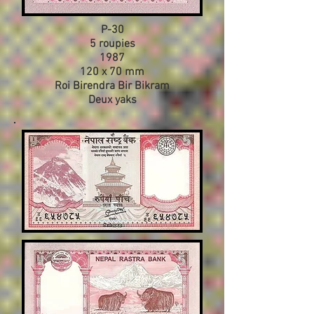
P-30
5 roupies
1987
120 x 70 mm
Roi Birendra Bir Bikram
Deux yaks