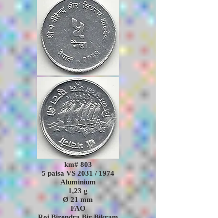
km# 803
5 paisa VS 2031 / 1974
Aluminium
1,23
g
Ø 21 mm
FAO
Roi Birendra Bir Bikram