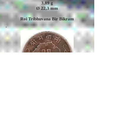
3,89
g
Ø 22,3 mm
Roi Tribhuvana Bir Bikram