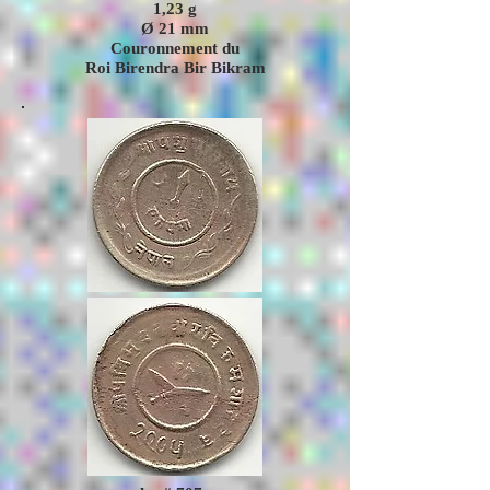
1,23
g
Ø 21 mm
Couronnement du
Roi Birendra Bir Bikram