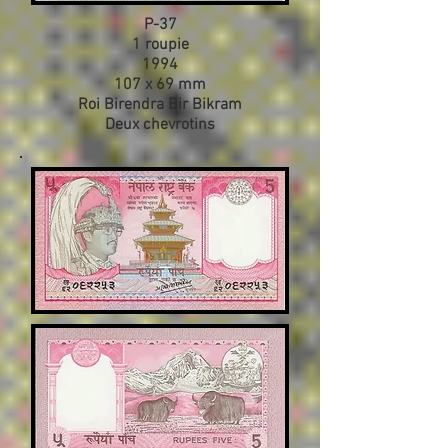
P-37
1 roupie
1994
107 x 69 mm
Roi Birendra Bir Bikram
Deux chevrotins