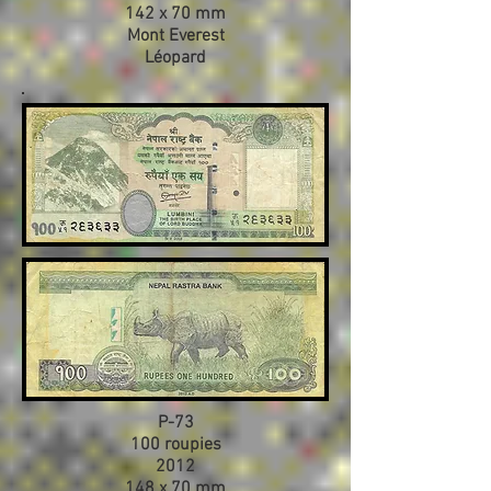
142 x 70 mm
Mont Everest
Léopard
P-73
100 roupies
2012
148 x 70 mm