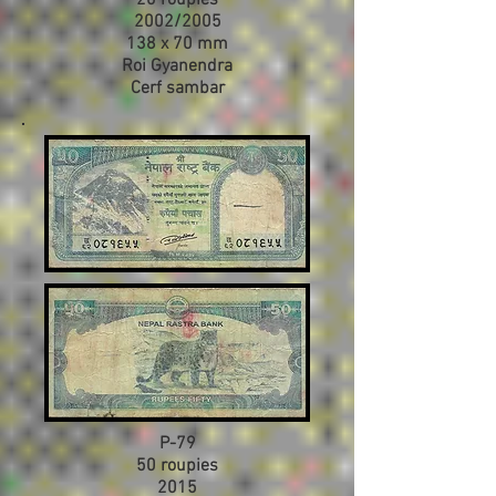
20 roupies
2002/2005
138 x 70 mm
Roi Gyanendra
Cerf sambar
P-79
50 roupies
2015