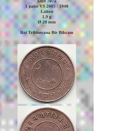
km# 707a
1 paise VS 2005 / 1948
Laiton
1,9
g
Ø 20 mm
Roi Tribhuvana Bir Bikram