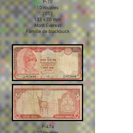
P-70
10 roupies
2012
133 x 70 mm
Mont Everest
Famille de blackbuck
P-47a