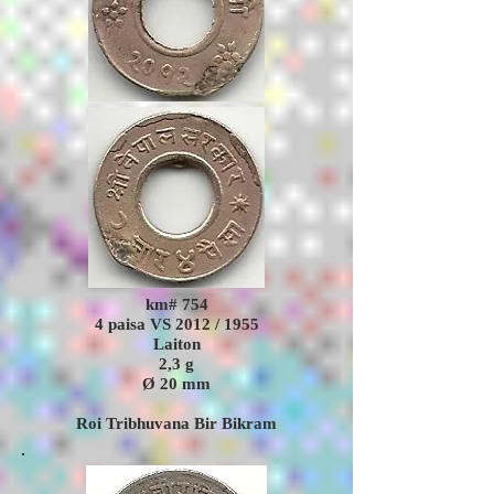
km# 754
4 paisa VS 2012 / 1955
Laiton
2,3
g
Ø 20 mm
Roi Tribhuvana Bir Bikram