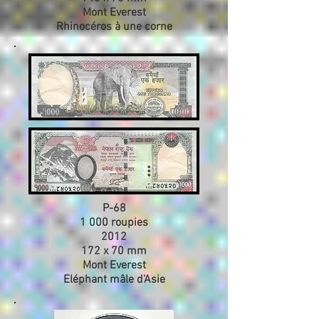
Mont Everest
Rhinocéros à une corne
P-68
1 000 roupies
2012
172 x 70 mm
Mont Everest
Eléphant mâle d'Asie