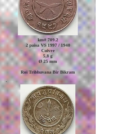
km# 709.2
2 paisa VS 1997 / 1940
Cuivre
5,8
g
Ø 25 mm
Roi Tribhuvana Bir Bikram