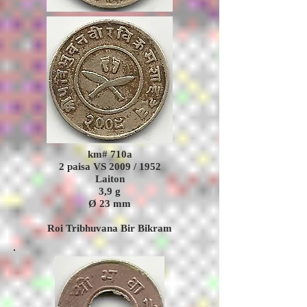
km# 710a
2 paisa VS 2009 / 1952
Laiton
3,9
g
Ø 23 mm
Roi Tribhuvana Bir Bikram