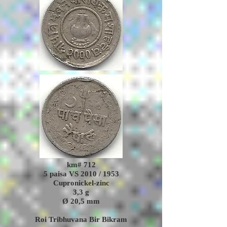
km# 712
5 paisa VS 2010 / 1953
Cupronickel-zinc
3,3
g
Ø 20,5 mm
Roi Tribhuvana Bir Bikram