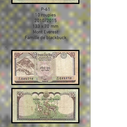
P-61
10 roupies
2010/2015
133 x 70 mm
Mont Everest
Famille de blackbuck