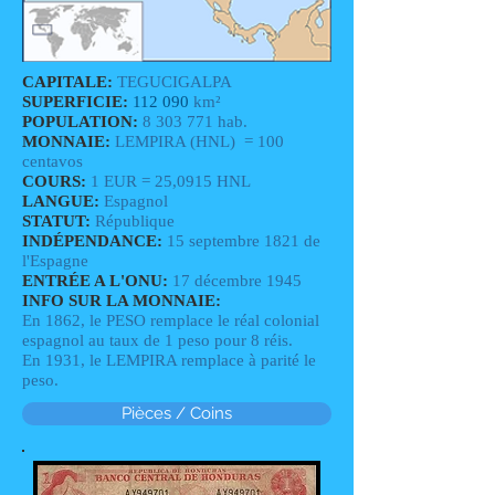
CAPITALE:
TEGUCIGALPA
SUPERFICIE:
112 090
km²
POPULATION:
8 303 771
hab.
MONNAIE:
LEMPIRA (HNL) = 100
centavos
COURS:
1 EUR = 25,0915 HNL
LANGUE:
Espagnol
STATUT:
République
INDÉPENDANCE:
15 septembre 1821 de
l'Espagne
ENTRÉE A L'ONU:
17 décembre 1945
INFO SUR LA MONNAIE:
En 1862, le PESO remplace le réal colonial
espagnol au taux de 1 peso pour 8 réis.
En 1931, le LEMPIRA remplace à parité le
peso.
Pièces / Coins