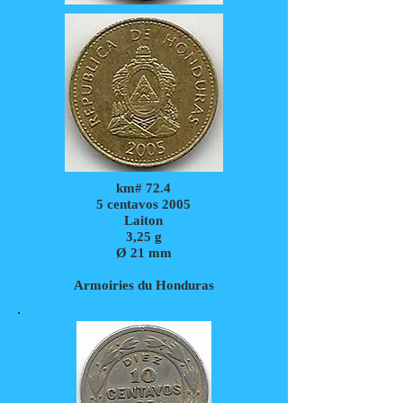
km# 72.4
5 centavos 2005
Laiton
3,25
g
Ø 21 mm
Armoiries du Honduras