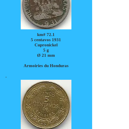
km# 72.1
5 centavos 1931
Cupronickel
5
g
Ø 21 mm
Armoiries du Honduras