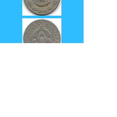
km# 76.1
10 centavos 1956
Cupronickel
7
g
Ø 26 mm
Armoiries du Honduras