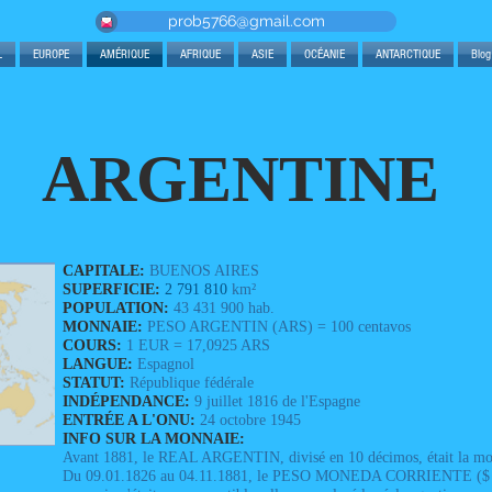
prob5766@gmail.com
L
EUROPE
AMÉRIQUE
AFRIQUE
ASIE
OCÉANIE
ANTARCTIQUE
Blog
ARGENTINE
CAPITALE:
BUENOS AIRES
SUPERFICIE:
2 791 810
km²
POPULATION:
43 431 900 hab.
MONNAIE:
PESO ARGENTIN (ARS) = 100 centavos
COURS:
1 EUR = 17,0925 ARS
LANGUE:
Espagnol
STATUT:
République fédérale
INDÉPENDANCE:
9 juillet 1816 de l'Espagne
ENTRÉE A L'ONU:
24 octobre 1945
INFO SUR LA MONNAIE:
Avant 1881, le REAL ARGENTIN, divisé en 10 décimos, était la mon
Du 09.01.1826 au 04.11.1881, le PESO MONEDA CORRIENTE ($ M/c)