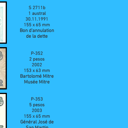
S 2711b
1 austral
30.11.1991
155 x 65 mm
Bon d'annulation
de la dette
P-352
2 pesos
2002
153 x 63 mm
Bartolomé Mitre
Musée Mitre
P-353
5 pesos
2003
155 x 65
mm
Général José de