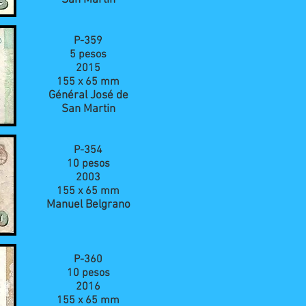
San Martin
P-359
5 pesos
2015
155 x 65
mm
Général José de
San Martin
P-354
10 pesos
2003
155 x 65
mm
Manuel Belgrano
P-360
10 pesos
2016
155 x 65
mm