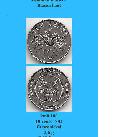
Blason haut
km# 100
10 cents 1993
Cupronickel
2,6
g