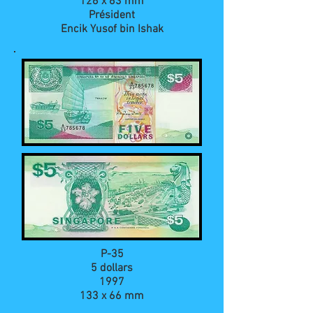
126 x 63 mm
Président
Encik Yusof bin Ishak
P-35
5 dollars
1997
133 x 66 mm