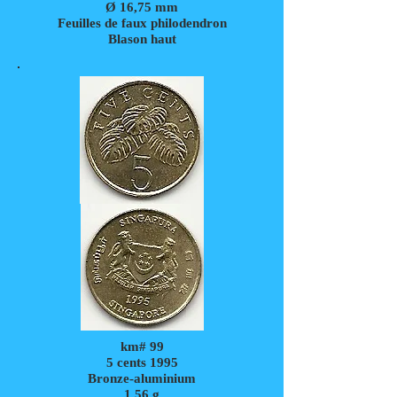
Ø 16,75 mm
Feuilles de faux philodendron
Blason haut
km# 99
5 cents 1995
Bronze-aluminium
1,56
g