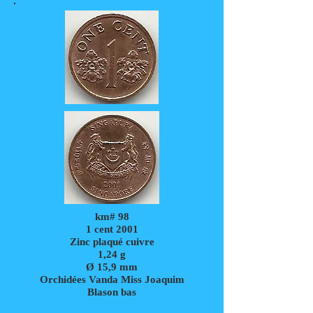
km# 98
1 cent 2001
Zinc plaqué cuivre
1,24
g
Ø 15,9 mm
Orchidées Vanda Miss Joaquim
Blason bas