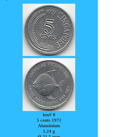
km# 8
5 cents 1971
Aluminium
1,24
g
Ø 21,5 mm