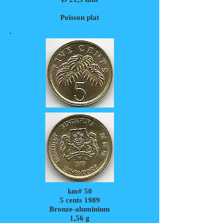
Poisson plat
km# 50
5 cents 1989
Bronze-aluminium
1,56
g