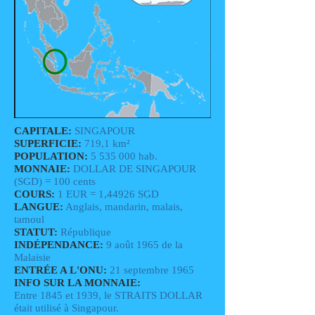
CAPITALE:
SINGAPOUR
SUPERFICIE:
719,1
km²
POPULATION:
5 535 000
hab.
MONNAIE:
DOLLAR DE SINGAPOUR
(SGD) = 100 cents
COURS:
1 EUR = 1,44926 SGD
LANGUE:
Anglais, mandarin, malais,
tamoul
STATUT:
République
INDÉPENDANCE:
9 août 1965 de la
Malaisie
ENTRÉE A L'ONU:
21 septembre 1965
INFO SUR LA MONNAIE:
Entre 1845 et 1939, le STRAITS DOLLAR
était utilisé à Singapour.