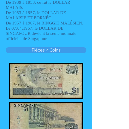
De 1939 à 1953, ce fut le DOLLAR
MALAIS.
De 1953 à 1957, le DOLLAR DE
MALAISIE ET BORNÉO.
De 1957 à 1967, le RINGGIT MALÉSIEN.
Le
07.04.1967
, le DOLLAR DE
SINGAPOUR devient la seule monnaie
officielle de Singapour.
Pièces / Coins