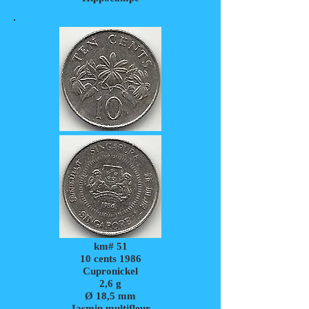
km# 51
10 cents 1986
Cupronickel
2,6
g
Ø 18,5 mm
Jasmin multifleur