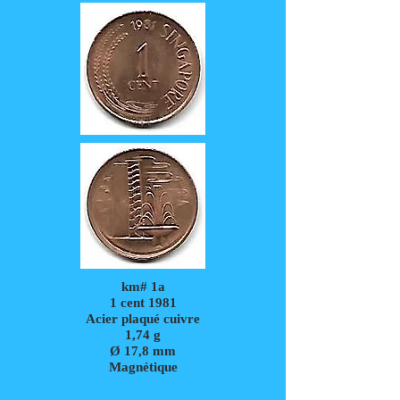
km# 1a
1 cent 1981
Acier plaqué cuivre
1,74
g
Ø 17,8 mm
Magnétique