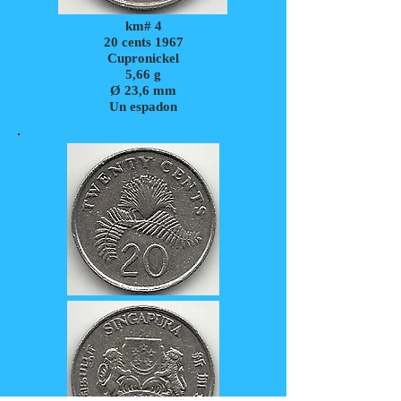
km# 4
20 cents 1967
Cupronickel
5,66
g
Ø 23,6 mm
Un espadon